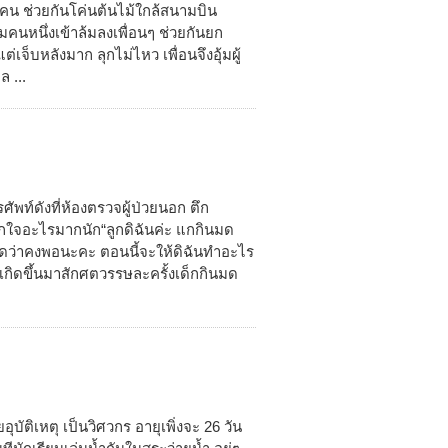
4 คน ช่วยกันโค่นต้นไม้ใกล้สนามบิน
มคนหนึ่งเข้าล้มลงเพื่อนๆ ช่วยกันยก
จ็บหลังมาก ลุกไม่ไหว เพื่อนจึงอุ้มผู้
ล ...
รศัพท์ดังที่ห้องตรวจผู้ป่วยนอก ตึก
รื่องตกใจอะไรมากนัก“ลูกดิฉันค่ะ แกกินมด
ง คิดว่าคงพอนะคะ ตอนนี้จะให้ดิฉันทำอะไร
ี่เกิดขึ้นมาสักศตวรรษละครั้งเด็กกินมด
ัติเหตุ เป็นวิศวกร อายุเพิ่งจะ 26 วัน