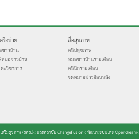
เครือข่าย
สื่อสุขภาพ
มอชาวบ้าน
คลิปสุขภาพ
พ์หมอชาวบ้าน
หมอชาวบ้านรายเดือน
ยคะวิชาการ
คลินิกรายเดือน
จดหมายข่าวย้อนหลัง
เสริมสุขภาพ (สสส.)<
และ
สถาบัน ChangeFusion<
พัฒนาระบบโดย
Opendream