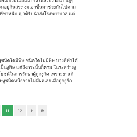
ทีนักเรียนเล่นน้ำกันในสระว่ายน้ำ อยู่ๆ
จมอยู่ก้นสระ งมเอาขึ้นมาช่วยกันไปตาม
กยิงที่ขาหนีบ ญาติรีบนำส่งโรงพยาบาล แต่
2
งูชนิดใดมีพิษ ชนิดใดไม่มีพิษ บางทีทำได้
เป็นงูพิษ แต่ถึงกระนั้นก็ตาม ในระหว่างงู
ระโยชน์ในการรักษาผู้ถูกงูกัด เพราะยาแก้
ษงูชนิดหนึ่งอาจไม่มีผลเลยเมื่อถูกงูอีก
11
12