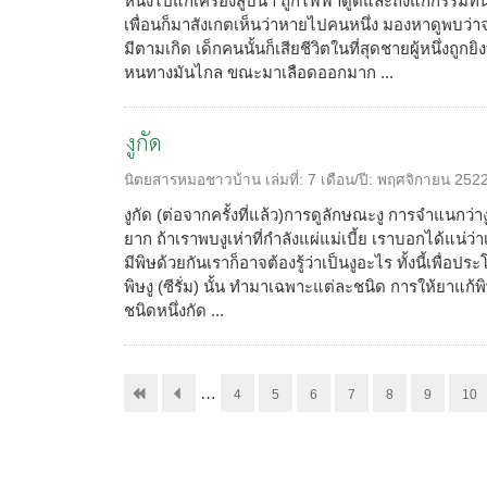
หนึ่งไปแก้เครื่องสูบน้ำ ถูกไฟฟ้าดูดและถึงแก่กรรมทัน
เพื่อนก็มาสังเกตเห็นว่าหายไปคนหนึ่ง มองหาดูพบว่า
มีตามเกิด เด็กคนนั้นก็เสียชีวิตในที่สุดชายผู้หนึ่งถู
หนทางมันไกล ขณะมาเลือดออกมาก ...
งูกัด
นิตยสารหมอชาวบ้าน
เล่มที่:
7
เดือน/ปี:
พฤศจิกายน 252
งูกัด (ต่อจากครั้งที่แล้ว)การดูลักษณะงู การจำแนกว่า
ยาก ถ้าเราพบงูเห่าที่กำลังแผ่แม่เบี้ย เราบอกได้แน่ว่า
มีพิษด้วยกันเราก็อาจต้องรู้ว่าเป็นงูอะไร ทั้งนี้เพื่อป
พิษงู (ซีรั่ม) นั้น ทำมาเฉพาะแต่ละชนิด การให้ยาแก้พิ
ชนิดหนึ่งกัด ...
…
4
5
6
7
8
9
10