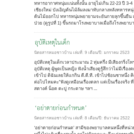
ทหารอากาศหนุ่มแน่นทั้งนั้น อายุไม่เกิน 22-23 ปี 3-
เชียงใหม่ บังเอิญต้นไม้ล้มลงมาทับกลางหลังทหารหนุ่
ต้นไม้ออกไป ทหารหนุ่มพยายามจะยันกายลุกขึ้นยืน แต่เ
ป่วย (ดูรูปที่ 1) ขึ้นรถมาโรงพยาบาลเมื่อถึงโรงพยาบา
อุบัติเหตุในเด็ก
นิตยสารหมอชาวบ้าน
เล่มที่:
9
เดือน/ปี:
มกราคม 2523
อุบัติเหตุในเด็กเวลาประมาณ 2 ทุ่มครึ่ง มีเสียงกริ่งโท
อุบัติเหตุ ผู้พูดเป็นหญิง ฟังน้ำเสียงดูรู้สึกว่าไม่มีเ
เข้าไป ดิฉันเลยให้แกกิน ดี.ดี.ที. เข้าไปช้อนชาหนึ่
ต่อไปไหมคะ”ฟังดูเหมือนเรื่องตลก แต่เป็นเรื่องจริง ท
สตางค์ น็อต ตะปู กระดาษ ฯลฯ ...
‘อย่าตายก่อนกำหนด’
นิตยสารหมอชาวบ้าน
เล่มที่:
8
เดือน/ปี:
ธันวาคม 2522
‘อย่าตายก่อนกำหนด’ สามีของพยาบาลคนหนึ่งที่หน่วยอุบ