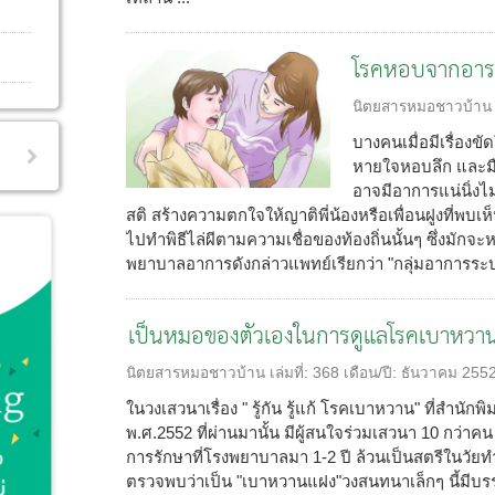
โรคหอบจากอาร
นิตยสารหมอชาวบ้าน
บางคนเมื่อมีเรื่องข
หายใจหอบลึก และมือ
อาจมีอาการแน่นิ่งไ
สติ สร้างความตกใจให้ญาติพี่น้องหรือเพื่อนฝูงที่พบเห
ไปทำพิธีไล่ผีตามความเชื่อของท้องถิ่นนั้นๆ ซึ่งมักจะ
พยาบาลอาการดังกล่าวแพทย์เรียกว่า "กลุ่มอาการระ
เป็นหมอของตัวเองในการดูแลโรคเบาหวา
นิตยสารหมอชาวบ้าน
เล่มที่:
368
เดือน/ปี:
ธันวาคม 255
ในวงเสวนาเรื่อง " รู้กัน รู้แก้ โรคเบาหวาน" ที่สำนัก
พ.ศ.2552 ที่ผ่านมานั้น มีผู้สนใจร่วมเสวนา 10 กว่าคน
การรักษาที่โรงพยาบาลมา 1-2 ปี ล้วนเป็นสตรีในวัยท
ตรวจพบว่าเป็น "เบาหวานแฝง"วงสนทนาเล็กๆ นี้มีบ