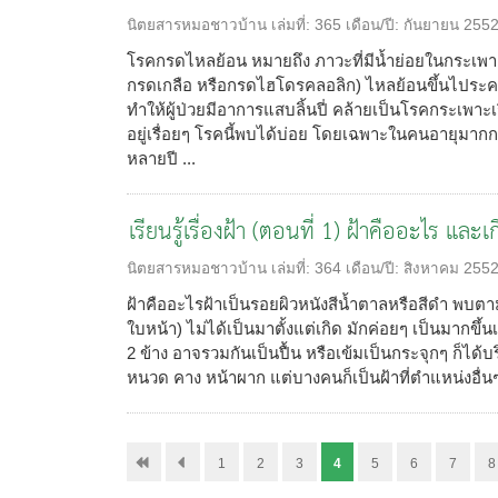
นิตยสารหมอชาวบ้าน
เล่มที่:
365
เดือน/ปี:
กันยายน 255
โรคกรดไหลย้อน หมายถึง ภาวะที่มีน้ำย่อยในกระเพาะ
กรดเกลือ หรือกรดไฮโดรคลอลิก) ไหลย้อนขึ้นไปร
ทำให้ผู้ป่วยมีอาการแสบลิ้นปี่ คล้ายเป็นโรคกระเพา
อยู่เรื่อยๆ โรคนี้พบได้บ่อย โดยเฉพาะในคนอายุมากกว่
หลายปี ...
เรียนรู้เรื่องฝ้า (ตอนที่ 1) ฝ้าคืออะไร และเ
นิตยสารหมอชาวบ้าน
เล่มที่:
364
เดือน/ปี:
สิงหาคม 255
ฝ้าคืออะไรฝ้าเป็นรอยผิวหนังสีน้ำตาลหรือสีดำ พบตาม
ใบหน้า) ไม่ได้เป็นมาตั้งแต่เกิด มักค่อยๆ เป็นมากขึ้นเ
2 ข้าง อาจรวมกันเป็นปื้น หรือเข้มเป็นกระจุกๆ ก็ได้บร
หนวด คาง หน้าผาก แต่บางคนก็เป็นฝ้าที่ตำแหน่งอื่นๆ
1
2
3
4
5
6
7
8