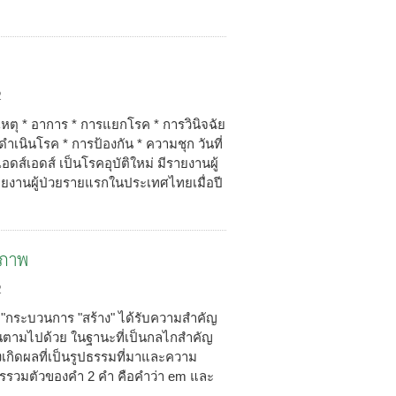
2
เหตุ * อาการ * การแยกโรค * การวินิจฉัย
เนินโรค * การป้องกัน * ความชุก วันที่
อดส์เอดส์ เป็นโรคอุบัติใหม่ มีรายงานผู้
รายงานผู้ป่วยรายแรกในประเทศไทยเมื่อปี
ขภาพ
2
ซ่อม"กระบวนการ "สร้าง" ได้รับความสำคัญ
ึ้นตามไปด้วย ในฐานะที่เป็นกลไกสำคัญ
บังเกิดผลที่เป็นรูปธรรมที่มาและความ
รวมตัวของคำ 2 คำ คือคำว่า em และ