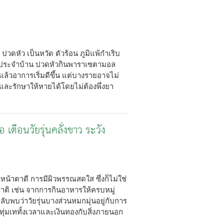
3
ปวดหัว เป็นหวัด ตัวร้อน ภูมิแพ้กำเริบ
มัญประจำบ้าน ปวดหัวกินพาราเซตามอล
ปแล้วอาการเริ่มดีขึ้น แต่บางรายอาจไม่
ละรักษาให้หายได้โดยไม่ต้องพึ่งยา
เตือนวัยรุ่นคลั่งขาว ระวัง
3
งหน้าตาดี การมีผิวพรรณสดใส ซึ่งก็ไม่ใช่
ชาติ เช่น จากการกินอาหารให้ครบหมู่
บพบว่าวัยรุ่นบางส่วนหมกมุ่นอยู่กับการ
่มเททั้งเวลาและเงินทองกับสิ่งภายนอก