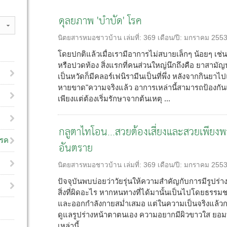
ดุลยภาพ 'บำบัด' โรค
นิตยสารหมอชาวบ้าน
เล่มที่:
369
เดือน/ปี:
มกราคม 255
โดยปกติแล้วเมื่อเรามีอาการไม่สบายเล็กๆ น้อยๆ เช่น 
หรือปวดท้อง สิ่งแรกที่คนส่วนใหญ่นึกถึงคือ ยาสา
เป็นหวัดก็มีคลอร์เฟนิรามีนเป็นที่พึ่ง หลังจากกินยาไ
หายขาด"ความจริงแล้ว อาการเหล่านี้สามารถป้องกันแ
เพียงแต่ต้องเริ่มรักษาจากต้นเหตุ ...
กลูตาไทโอน...สวยต้องเสี่ยงและสวยเพียงพอ 
โรค
อันตราย
นิตยสารหมอชาวบ้าน
เล่มที่:
369
เดือน/ปี:
มกราคม 255
ปัจจุบันพบบ่อยว่าวัยรุ่นให้ความสำคัญกับการมีรูปร่า
สิ่งที่ผิดอะไร หากหนทางที่ได้มานั้นเป็นไปโดยธรรม
และออกกำลังกายสม่ำเสมอ แต่ในความเป็นจริงแล้วกลั
ดูแลรูปร่างหน้าตาตนเอง ความอยากมีผิวขาวใส ยอมทุ
เหล่านี้ ...