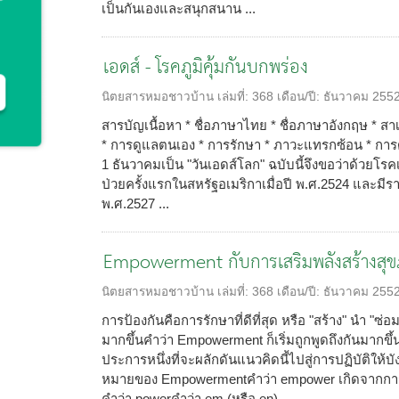
เป็นกันเองและสนุกสนาน ...
เอดส์ - โรคภูมิคุ้มกันบกพร่อง
นิตยสารหมอชาวบ้าน
เล่มที่:
368
เดือน/ปี:
ธันวาคม 255
สารบัญเนื้อหา * ชื่อภาษาไทย * ชื่อภาษาอังกฤษ * สา
* การดูแลตนเอง * การรักษา * ภาวะแทรกซ้อน * การดำ
1 ธันวาคมเป็น "วันเอดส์โลก" ฉบับนี้จึงขอว่าด้วยโรคเ
ป่วยครั้งแรกในสหรัฐอเมริกาเมื่อปี พ.ศ.2524 และมี
พ.ศ.2527 ...
Empowerment กับการเสริมพลังสร้างสุ
นิตยสารหมอชาวบ้าน
เล่มที่:
368
เดือน/ปี:
ธันวาคม 255
การป้องกันคือการรักษาที่ดีที่สุด หรือ "สร้าง" นำ "
มากขึ้นคำว่า Empowerment ก็เริ่มถูกพูดถึงกันมากข
ประการหนึ่งที่จะผลักดันแนวคิดนี้ไปสู่การปฏิบัติให้
หมายของ Empowermentคำว่า empower เกิดจากการ
คำว่า powerคำว่า em (หรือ en) ...