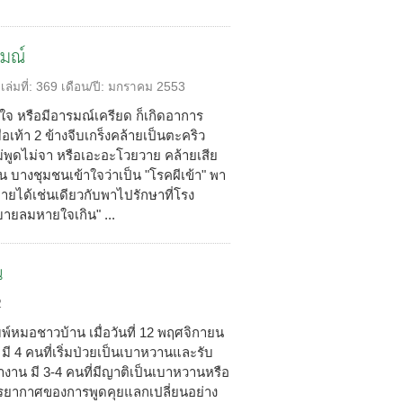
มณ์
เล่มที่:
369
เดือน/ปี:
มกราคม 2553
ัดใจ หรือมีอารมณ์เครียด ก็เกิดอาการ
เท้า 2 ข้างจีบเกร็งคล้ายเป็นตะคริว
ม่พูดไม่จา หรือเอะอะโวยวาย คล้ายเสีย
็น บางชุมชนเข้าใจว่าเป็น "โรคผีเข้า" พา
หายได้เช่นเดียวกับพาไปรักษาที่โรง
บายลมหายใจเกิน" ...
น
2
พิมพ์หมอชาวบ้าน เมื่อวันที่ 12 พฤศจิกายน
 มี 4 คนที่เริ่มป่วยเป็นเบาหวานและรับ
ำงาน มี 3-4 คนที่มีญาติเป็นเบาหวานหรือ
รรยากาศของการพูดคุยแลกเปลี่ยนอย่าง