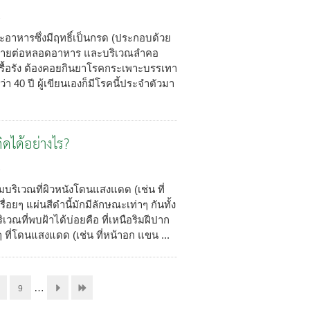
2
อาหารซึ่งมีฤทธิ์เป็นกรด (ประกอบด้วย
ะคายต่อหลอดอาหาร และบริเวณลำคอ
ะเรื้อรัง ต้องคอยกินยาโรคกระเพาะบรรเทา
า 40 ปี ผู้เขียนเองก็มีโรคนี้ประจำตัวมา
กิดได้อย่างไร?
2
บริเวณที่ผิวหนังโดนแสงแดด (เช่น ที่
รื่อยๆ แผ่นสีดำนี้มักมีลักษณะเท่าๆ กันทั้ง
ิเวณที่พบฝ้าได้บ่อยคือ ที่เหนือริมฝีปาก
 ที่โดนแสงแดด (เช่น ที่หน้าอก แขน ...
…
9