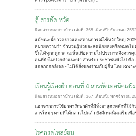
สู้ สารพัด หวัด
นิตยสารหมอชาวบ้าน
เล่มที่:
368
เดือน/ปี:
ธันวาคม 255
แม้ขณะนี้ข่าวคราวและสถานการณ์ไข้หวัดใหญ่ 2009 
หมายความว่า จำนวนผู้ป่วยจะลดน้อยลงหรือหมดไปด้วย อ
ขึ้นได้ทุกฤดูกาล ฉะนั้นเพื่อความไม่ประมาทจึงควรดู
คนที่ยังไม่ป่วยคำแนะนำ สำหรับประชาชนทั่วไป คือ - ล
แอลกอฮอล์เจล - ไม่ใช้สิ่งของร่วมกับผู้อื่น โดยเฉพาะข
เรียนรู้เรื่องฝ้า ตอนที่ 4 สารพัดเทคนิคเสริม.
นิตยสารหมอชาวบ้าน
เล่มที่:
367
เดือน/ปี:
พฤศจิกายน 2
นอกจากการใช้ยาทารักษาฝ้าที่มีทั้งยาสูตรหลักที่ใช
สารใหม่ๆ ตามที่ได้กล่าวไปแล้ว ยังมีเทคนิคเสริมเพื่อ
โรคกรดไหลย้อน