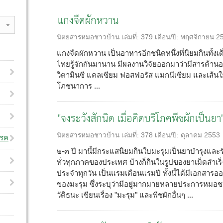
แกงจืดผักหวาน
นิตยสารหมอชาวบ้าน
เล่มที่:
379
เดือน/ปี:
พฤศจิกายน 2
แกงจืดผักหวาน เป็นอาหารอีกชนิดหนึ่งที่นิยมกินทั้งเด
ไทยรู้จักกันมานาน มีผลงานวิจัยออกมาว่ามีสารต้านอน
วิตามินซี แคลเซียม ฟอสฟอรัส แมกนีเซียม และเส้นใ
โภชนาการ ...
"จงระวังสักนิด เมื่อคิดบริโภคพืชผักเป็นยา
นิตยสารหมอชาวบ้าน
เล่มที่:
378
เดือน/ปี:
ตุลาคม 2553
โรค
๒-๓ ปี มานี้มีกระแสนิยมกินใบมะรุมเป็นยาบำรุงแล
ทั่วทุกภาคของประเทศ บ้างก็กินในรูปของยาเม็ดสำเร็
ประจำทุกวัน เป็นแรมเดือนแรมปี ทั้งนี้ได้มีเอกส
ของมะรุม ซึ่งระบุว่ามีอยู่มากมายหลายประการหมอ
วัติธนะ เขียนเรื่อง "มะรุม" และพืชผักอื่นๆ ...