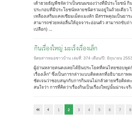
เต้าฮวยธัญพืชจัดว่าเป็นขนมของว่างที่มีประโยชน์ กินไ
ประกอบที่มีประโยชน์หลายชนิดรวมอยู่ในถ้วยเดียว ไ
เหลืองเสริมแคลเซียมเม็ดแมงลัก มีสรรพคุณเป็นยาระ
สามารถช่วยหล่อลื่นให้อุจจาระอ่อนตัว สามารถขับถ่ายไ
เปลือก) ...
กินเรื่องใหญ่ มะเร็งเรื่องเล็ก
นิตยสารหมอชาวบ้าน
เล่มที่:
374
เดือน/ปี:
มิถุนายน 255
ผู้อ่านหลายคนคงเคยได้ยินประโยคที่คนไทยชอบพูดกันว
เรื่องเล็ก” ซึ่งเป็นการกล่าวแบบติดตลกที่อธิบายภ
ชัดเจนว่าชอบสนุกกับการกินจนไม่กลัวตายหรือติดตะรา
สนใจว่า การที่คิดว่าเรื่องกินเป็นเรื่องใหญ่นั้นน่าจะจริง
1
2
3
4
5
6
7
8