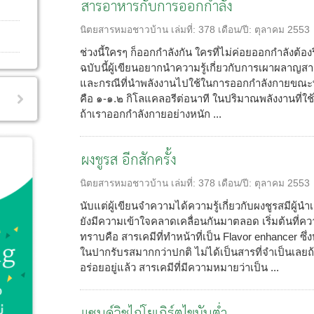
สารอาหารกับการออกกำลัง
นิตยสารหมอชาวบ้าน
เล่มที่:
378
เดือน/ปี:
ตุลาคม 2553
ช่วงนี้ใครๆ ก็ออกกำลังกัน ใครที่ไม่ค่อยออกกำลังต้
ฉบับนี้ผู้เขียนอยากนำความรู้เกี่ยวกับการเผาผลาญสา
และกรณีที่นำพลังงานไปใช้ในการออกกำลังกายขณะพักเ
คือ ๑-๑.๒ กิโลแคลอรีต่อนาที ในปริมาณพลังงานที่ใช้ไป
ถ้าเราออกกำลังกายอย่างหนัก ...
ผงชูรส อีกสักครั้ง
นิตยสารหมอชาวบ้าน
เล่มที่:
378
เดือน/ปี:
ตุลาคม 2553
นับแต่ผู้เขียนจำความได้ความรู้เกี่ยวกับผงชูรสมีผู
ยังมีความเข้าใจคลาดเคลื่อนกันมาตลอด เริ่มต้นที
ทราบคือ สารเคมีที่ทำหน้าที่เป็น Flavor enhancer ซึ่
ในปากรับรสมากกว่าปกติ ไม่ได้เป็นสารที่จำเป็นเลยถ้
อร่อยอยู่แล้ว สารเคมีที่มีความหมายว่าเป็น ...