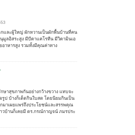
553
็กและผู้ใหญ่ ผักหวานเป็นผักพื้นบ้านที่คน
ุมูลอิสระสูง มีบีตาแคโรทีน มีวิตามินเอ
ยอาหารสูง รวมทั้งมีคุณค่าทาง
"
ะรักษาสุขภาพกันอย่างกว้างขวาง แทบจะ
จรูป บ้างก็เด็ดกินใบสด โดยนิยมกินเป็น
ารออกมาเผยแพร่ถึงประโยชน์และสรรพคุณ
ชาวบ้านก็เคยมี ดร.กรณ์กาญจน์ ภมรประ