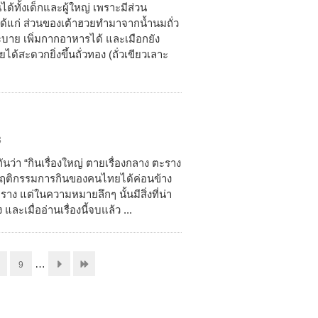
ด้ทั้งเด็กและผู้ใหญ่ เพราะมีส่วน
ด้แก่ ส่วนของเต้าฮวยทำมาจากน้ำนมถั่ว
บาย เพิ่มกากอาหารได้ และเมือกยัง
ด้สะดวกยิ่งขึ้นถั่วทอง (ถั่วเขียวเลาะ
3
่า “กินเรื่องใหญ่ ตายเรื่องกลาง ตะราง
าพพฤติกรรมการกินของคนไทยได้ค่อนข้าง
ง แต่ในความหมายลึกๆ นั้นมีสิ่งที่น่า
 และเมื่ออ่านเรื่องนี้จบแล้ว ...
…
9