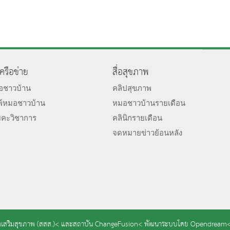
เครือข่าย
สื่อสุขภาพ
มอชาวบ้าน
คลิปสุขภาพ
พ์หมอชาวบ้าน
หมอชาวบ้านรายเดือน
ยคะวิชาการ
คลินิกรายเดือน
จดหมายข่าวย้อนหลัง
เสริมสุขภาพ (สสส.)<
และ
สถาบัน ChangeFusion<
พัฒนาระบบโดย
Opendream