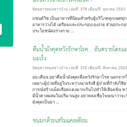
แซนด์วิชไก่โยเกิร์ตไขมันต่ำ
นิตยสารหมอชาวบ้าน
เล่มที่:
378
เดือน/ปี:
ตุลาคม 2553
แซนด์วิช เป็นอาหารที่นิยมสำหรับผู้บริโภคทุกเพศท
อาหารว่างได้ เตรียมและประกอบเองง่าย ส่วนประกอบแต
ประโยชน์ต่อร่างกาย ...
ดื่มน้ำมังคุดหวังรักษาโรค... อันตรายโดย
มะเร็ง
นิตยสารหมอชาวบ้าน
เล่มที่:
376
เดือน/ปี:
สิงหาคม 255
อย.เตือน อย่าดื่มน้ำมังคุดเพื่อหวังรักษาโรค นอกจ
เฉพาะผู้ป่วยที่อยู่ในระหว่างฉายรังสี ผู้ป่วยที่กำลังใช้
การณ์สร้างเม็ดเลือดแดงมากเกินไปทำให้เลือดข้น หากเ
มีน้ำตาลผสมในปริมาณสูง อย่าหลงเชื่อโฆษณาว่าจะรั
มังคุดเป็นยา ...
ขนมกล้วยเสริมแคลเซียม