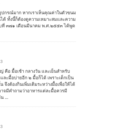
3
ุปกรณ์มาก หากเราเห็นคุณค่าในตัวขนม
ได้ ทั้งนี้ก็ต้องดูความเหมาะสมและความ
ับที่ ๓๗๑ เดือนมีนาคม พ.ศ.๒๕๕๓ ได้พูด
53
่ คือ มื้อเช้า กลางวัน และเย็นสำหรับ
ะมื้อบ่ายอีก ๒ มื้อก็ได้ เพราะเด็กเป็น
จึงต้องกินเพิ่มเติมระหว่างมื้อเพื่อให้ได้
าจมีคำถามว่าอาหารแต่ละมื้อควรมี
น ...
53