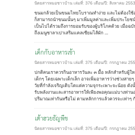
นิตยสารหมอชาวบ้าน
เล่มที่:
376
เดือน/ปี:
สิงหาคม 255
ขนมกล้วยเป็นขนมไทยโบราณทำง่าย และไม่ต้องใช้อ
ก็สามารถนำขนมนั้นๆ มาเพิ่มมูลค่าและเพิ่มประโยชน์
เป็นไปได้รวมถึงการยอมรับของผู้บริโภคด้วย เมื่อฉบ
ถึงเมนูซาลาเปาเสริมแคลเซียมไส้ผัก ...
เด็กกับอาหารเช้า
นิตยสารหมอชาวบ้าน
เล่มที่:
375
เดือน/ปี:
กรกฎาคม 25
ปกติคนเราควรกินอาหารวันละ ๓ มื้อ หลักสำหรับผู้ใหญ
เด็กๆ โดยเฉพาะเด็กเล็ก อาจเพิ่มอาหารว่างช่วงสายๆ แล
วัยที่กำลังเจริญเติบโตแต่ความจุกระเพาะจะน้อย ดังนั้น 
รับพลังงานและสารอาหารให้เพียงพอคุณแม่บางท่านอ
ปริมาณเท่ากันหรือไม่ ตามหลักการแล้วควรจะเท่าๆ กั
เต้าฮวยธัญพืช
นิตยสารหมอชาวบ้าน
เล่มที่:
375
เดือน/ปี:
กรกฎาคม 25